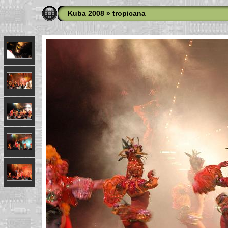
Kuba 2008
»
tropicana